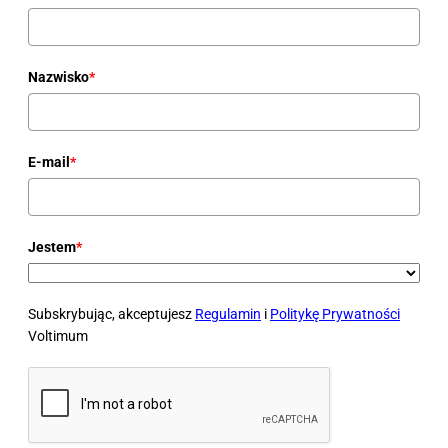
Nazwisko
*
E-mail
*
Jestem
*
Subskrybując, akceptujesz
Regulamin
i
Politykę Prywatności
Voltimum