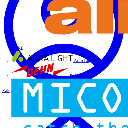
ALRE
Aura Light
Dehn
Zaloguj się
Zarejestruj się