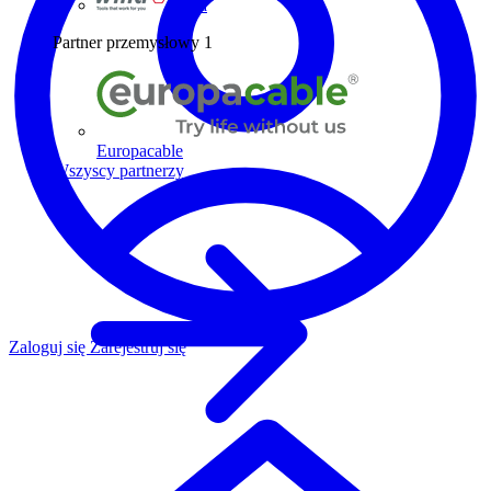
Wiha
Partner przemysłowy
1
Europacable
Wszyscy partnerzy
Zaloguj się
Zarejestruj się