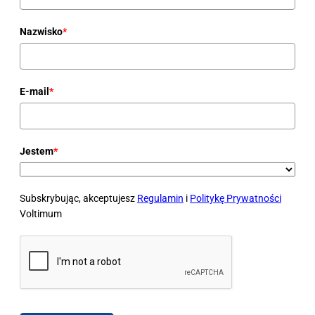
Nazwisko
*
E-mail
*
Jestem
*
Subskrybując, akceptujesz
Regulamin
i
Politykę Prywatności
Voltimum