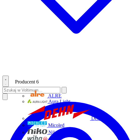
Producent
6
ALRE
Aura Light
Dehn
Micoled
Niko