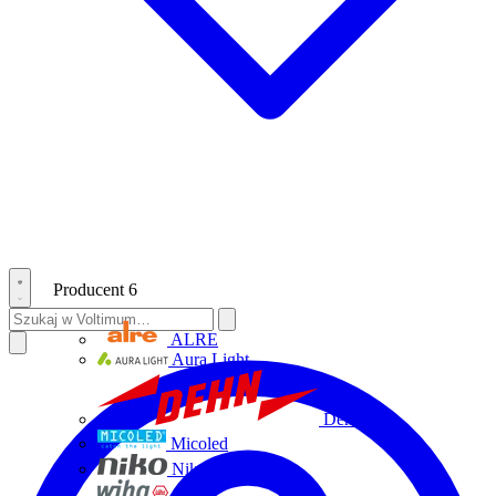
Producent
6
ALRE
Aura Light
Dehn
Micoled
Niko