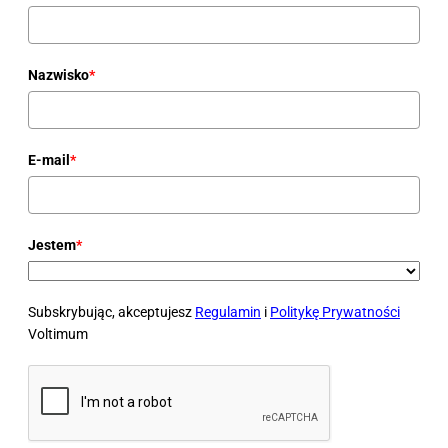
Nazwisko
*
E-mail
*
Jestem
*
Subskrybując, akceptujesz
Regulamin
i
Politykę Prywatności
Voltimum