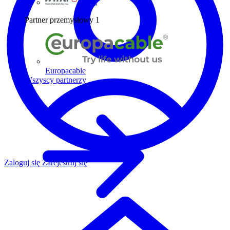
Wiha
Partner przemysłowy
1
Europacable
Wszyscy partnerzy
Zaloguj się
Zarejestruj się