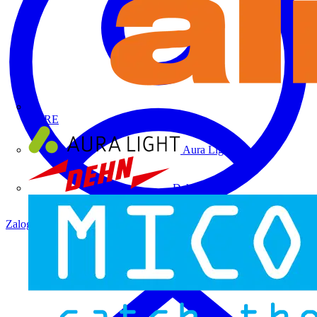
ALRE
Aura Light
Dehn
Zaloguj się
Zarejestruj się