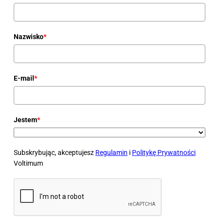
Nazwisko
*
E-mail
*
Jestem
*
Subskrybując, akceptujesz
Regulamin
i
Politykę Prywatności
Voltimum