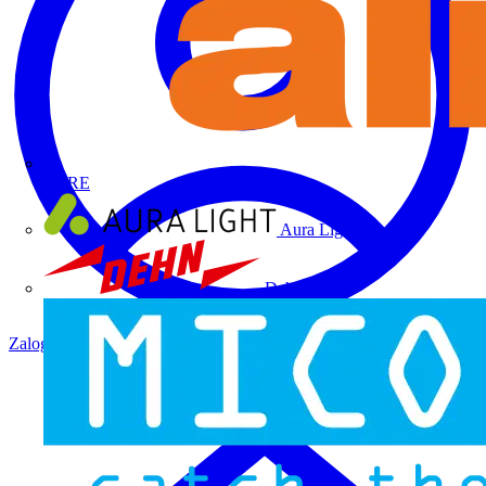
ALRE
Aura Light
Dehn
Zaloguj się
Zarejestruj się