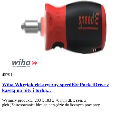
45791
Wiha Wkrętak elektryczny speedE® PocketDrive z
kasetą na bity i torbą...
Wymiary produktu: 203 x 183 x 76 mm(dł. x szer. x
głęb.)Zastosowanie: Idealne narzędzie do licznych prac przy...