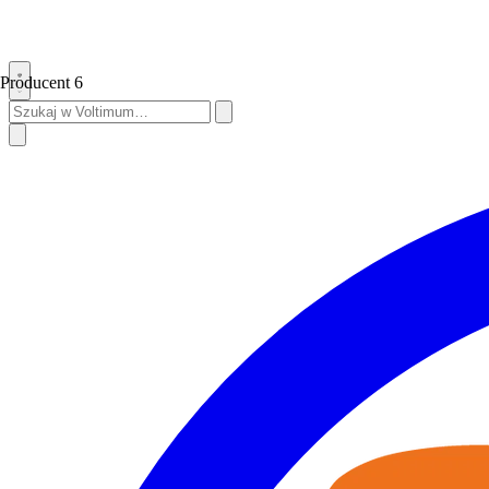
Producent
6