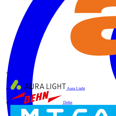
ALRE
Aura Light
Dehn