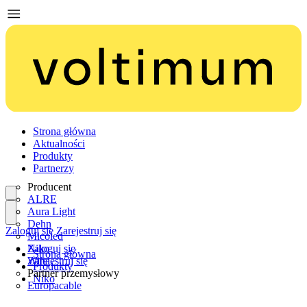
Strona główna
Aktualności
Produkty
Partnerzy
Producent
ALRE
Aura Light
Dehn
Zaloguj się
Zarejestruj się
Micoled
Niko
Zaloguj się
Strona główna
Wiha
Zarejestruj się
Produkty
Partner przemysłowy
Niko
Europacable