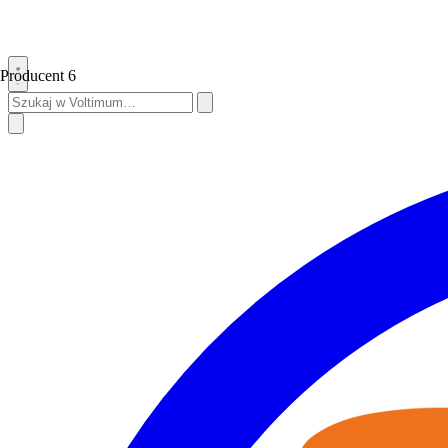
Producent
6