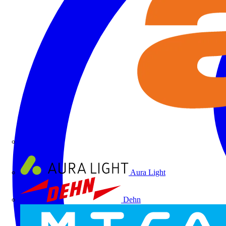
ALRE
Aura Light
Dehn