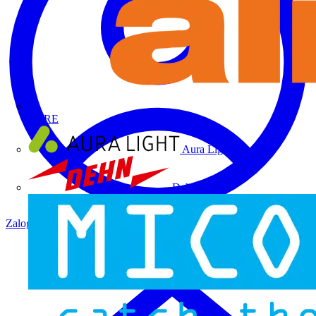
ALRE
Aura Light
Dehn
Zaloguj się
Zarejestruj się