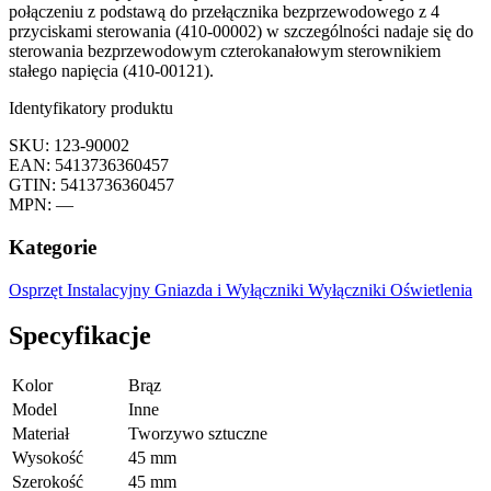
połączeniu z podstawą do przełącznika bezprzewodowego z 4
przyciskami sterowania (410-00002) w szczególności nadaje się do
sterowania bezprzewodowym czterokanałowym sterownikiem
stałego napięcia (410-00121).
Identyfikatory produktu
SKU: 123-90002
EAN: 5413736360457
GTIN: 5413736360457
MPN: —
Kategorie
Osprzęt Instalacyjny
Gniazda i Wyłączniki
Wyłączniki Oświetlenia
Specyfikacje
Kolor
Brąz
Model
Inne
Materiał
Tworzywo sztuczne
Wysokość
45 mm
Szerokość
45 mm