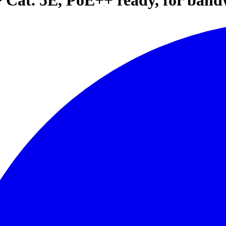
 Cat. 5E, PoE++ ready, for band