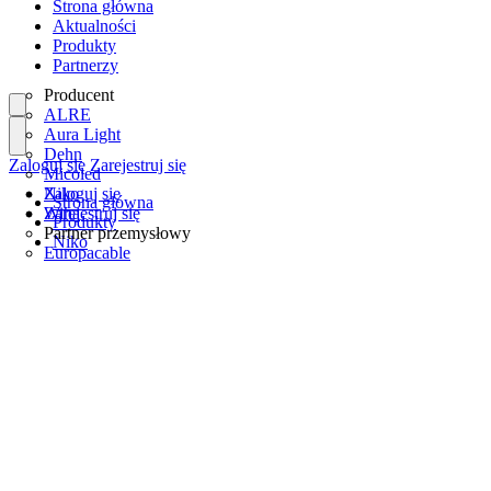
Strona główna
Aktualności
Produkty
Partnerzy
Producent
ALRE
Aura Light
Dehn
Zaloguj się
Zarejestruj się
Micoled
Niko
Zaloguj się
Strona główna
Wiha
Zarejestruj się
Produkty
Partner przemysłowy
Niko
Europacable