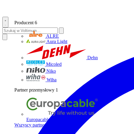
Producent
6
ALRE
Aura Light
Dehn
Micoled
Niko
Wiha
Partner przemysłowy
1
Europacable
Wszyscy partnerzy