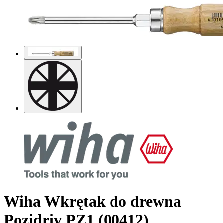
Wiha Wkrętak do drewna
Pozidriv PZ1 (00412)