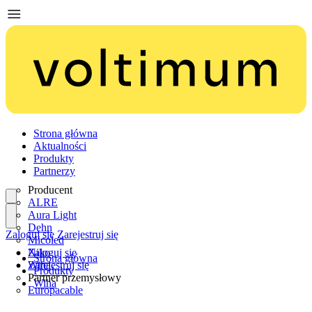
Strona główna
Aktualności
Produkty
Partnerzy
Producent
ALRE
Aura Light
Dehn
Zaloguj się
Zarejestruj się
Micoled
Niko
Zaloguj się
Strona główna
Wiha
Zarejestruj się
Produkty
Partner przemysłowy
Wiha
Europacable