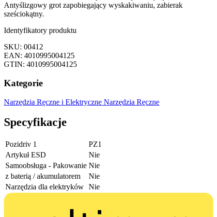
Antyślizgowy grot zapobiegający wyskakiwaniu, zabierak
sześciokątny.
Identyfikatory produktu
SKU: 00412
EAN: 4010995004125
GTIN: 4010995004125
Kategorie
Narzędzia Ręczne i Elektryczne
Narzędzia Ręczne
Specyfikacje
Pozidriv 1
PZ1
Artykuł ESD
Nie
Samoobsługa - Pakowanie
Nie
z baterią / akumulatorem
Nie
Narzędzia dla elektryków
Nie