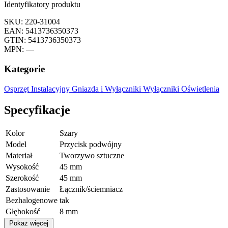
Identyfikatory produktu
SKU: 220-31004
EAN: 5413736350373
GTIN: 5413736350373
MPN: —
Kategorie
Osprzęt Instalacyjny
Gniazda i Wyłączniki
Wyłączniki Oświetlenia
Specyfikacje
Kolor
Szary
Model
Przycisk podwójny
Materiał
Tworzywo sztuczne
Wysokość
45 mm
Szerokość
45 mm
Zastosowanie
Łącznik/ściemniacz
Bezhalogenowe
tak
Głębokość
8 mm
Pokaż więcej