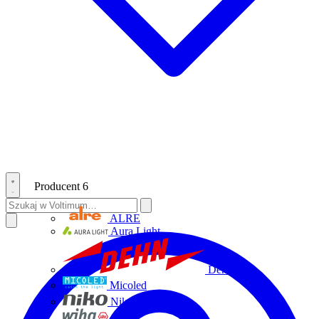
Producent
6
ALRE
Aura Light
Dehn
Micoled
Niko