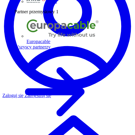
Wiha
Partner przemysłowy
1
Europacable
Wszyscy partnerzy
Zaloguj się
Zarejestruj się