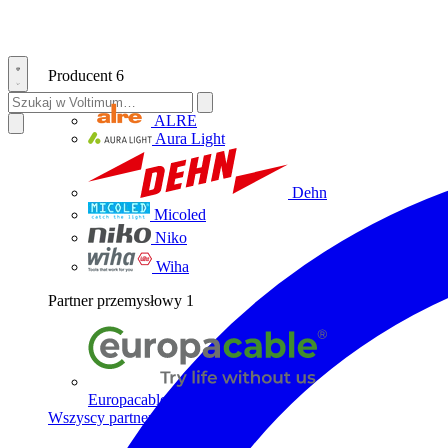
Producent
6
ALRE
Aura Light
Dehn
Micoled
Niko
Wiha
Partner przemysłowy
1
Europacable
Wszyscy partnerzy