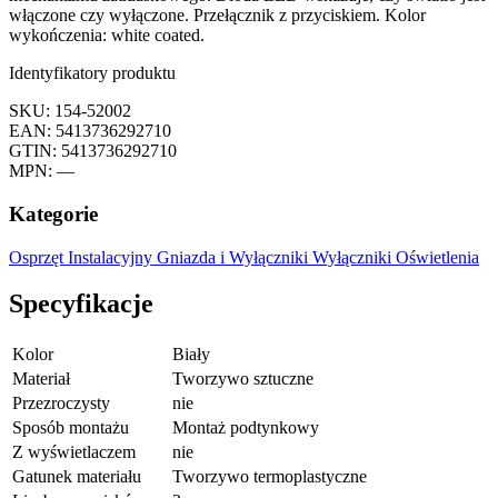
włączone czy wyłączone. Przełącznik z przyciskiem. Kolor
wykończenia: white coated.
Identyfikatory produktu
SKU: 154-52002
EAN: 5413736292710
GTIN: 5413736292710
MPN: —
Kategorie
Osprzęt Instalacyjny
Gniazda i Wyłączniki
Wyłączniki Oświetlenia
Specyfikacje
Kolor
Biały
Materiał
Tworzywo sztuczne
Przezroczysty
nie
Sposób montażu
Montaż podtynkowy
Z wyświetlaczem
nie
Gatunek materiału
Tworzywo termoplastyczne