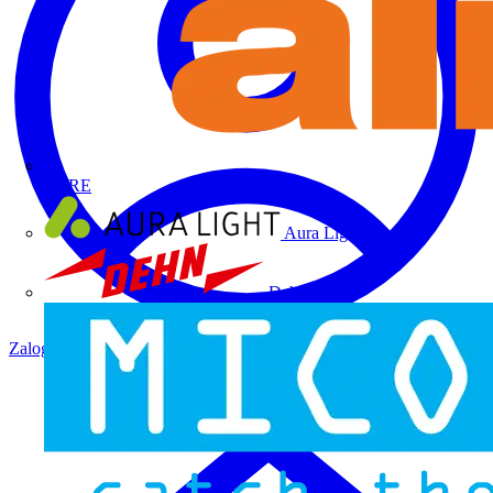
ALRE
Aura Light
Dehn
Zaloguj się
Zarejestruj się