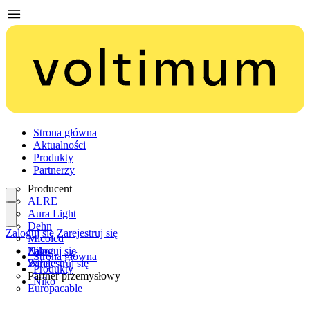
Strona główna
Aktualności
Produkty
Partnerzy
Producent
ALRE
Aura Light
Dehn
Zaloguj się
Zarejestruj się
Micoled
Niko
Zaloguj się
Strona główna
Wiha
Zarejestruj się
Produkty
Partner przemysłowy
Niko
Europacable