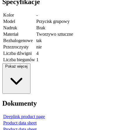
Specyfikacje
Kolor
-
Model
Przycisk grupowy
Nadruk
Brak
Materiał
Tworzywo sztuczne
Bezhalogenowe
tak
Przezroczysty
nie
Liczba dźwigni
4
Liczba biegunów
1
Pokaż więcej
Dokumenty
Deeplink product page
Product data sheet
Product data sheet