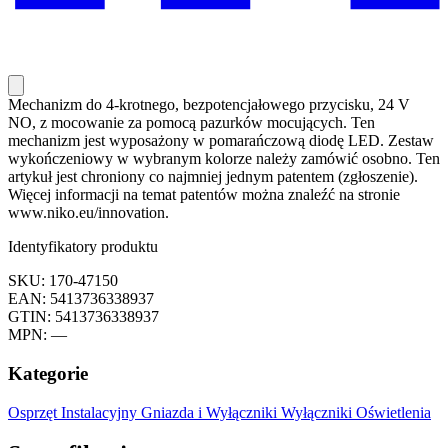
Mechanizm do 4-krotnego, bezpotencjałowego przycisku, 24 V
NO, z mocowanie za pomocą pazurków mocujących. Ten
mechanizm jest wyposażony w pomarańczową diodę LED. Zestaw
wykończeniowy w wybranym kolorze należy zamówić osobno. Ten
artykuł jest chroniony co najmniej jednym patentem (zgłoszenie).
Więcej informacji na temat patentów można znaleźć na stronie
www.niko.eu/innovation.
Identyfikatory produktu
SKU: 170-47150
EAN: 5413736338937
GTIN: 5413736338937
MPN: —
Kategorie
Osprzęt Instalacyjny
Gniazda i Wyłączniki
Wyłączniki Oświetlenia