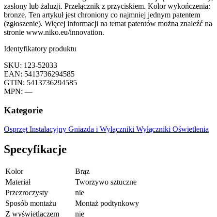
zasłony lub żaluzji. Przełącznik z przyciskiem. Kolor wykończenia:
bronze. Ten artykuł jest chroniony co najmniej jednym patentem
(zgłoszenie). Więcej informacji na temat patentów można znaleźć na
stronie www.niko.eu/innovation.
Identyfikatory produktu
SKU: 123-52033
EAN: 5413736294585
GTIN: 5413736294585
MPN: —
Kategorie
Osprzęt Instalacyjny
Gniazda i Wyłączniki
Wyłączniki Oświetlenia
Specyfikacje
Kolor
Brąz
Materiał
Tworzywo sztuczne
Przezroczysty
nie
Sposób montażu
Montaż podtynkowy
Z wyświetlaczem
nie