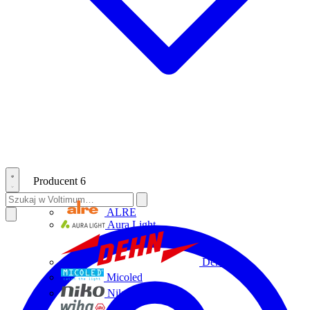
Producent
6
ALRE
Aura Light
Dehn
Micoled
Niko