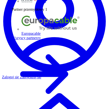
Wiha
Partner przemysłowy
1
Europacable
Wszyscy partnerzy
Zaloguj się
Zarejestruj się