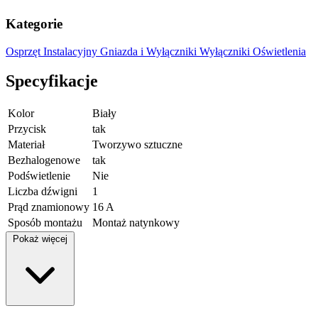
Kategorie
Osprzęt Instalacyjny
Gniazda i Wyłączniki
Wyłączniki Oświetlenia
Specyfikacje
Kolor
Biały
Przycisk
tak
Materiał
Tworzywo sztuczne
Bezhalogenowe
tak
Podświetlenie
Nie
Liczba dźwigni
1
Prąd znamionowy
16 A
Sposób montażu
Montaż natynkowy
Pokaż więcej