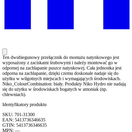
Ten dwubiegunowy przełącznik do montażu natynkowego jest
wyposażony z zaciskami śrubowymi i należy montować go w
odpornej na zachlapanie puszce natynkowej. Cała jednostka jest
odporna na zachlapanie, dzięki czemu doskonale nadaje się do
użytku w wilgotnych miejscach i wymagających środowiskach.
Niko_ColourCombination: biały. Produkty Niko Hydro nie nadają
się do użytku w środowiskach bogatych w amoniak (np.
chlewniach).
Identyfikatory produktu
SKU: 701-31300
EAN: 5413736346635
GTIN: 5413736346635
MPN: —