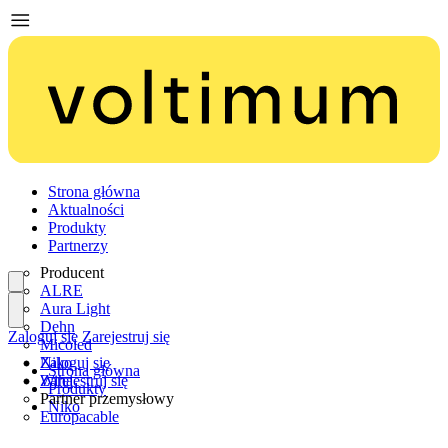
Strona główna
Aktualności
Produkty
Partnerzy
Producent
ALRE
Aura Light
Dehn
Zaloguj się
Zarejestruj się
Micoled
Niko
Zaloguj się
Strona główna
Wiha
Zarejestruj się
Produkty
Partner przemysłowy
Niko
Europacable