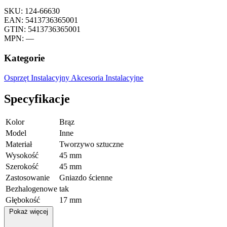
SKU: 124-66630
EAN: 5413736365001
GTIN: 5413736365001
MPN: —
Kategorie
Osprzęt Instalacyjny
Akcesoria Instalacyjne
Specyfikacje
Kolor
Brąz
Model
Inne
Materiał
Tworzywo sztuczne
Wysokość
45 mm
Szerokość
45 mm
Zastosowanie
Gniazdo ścienne
Bezhalogenowe
tak
Głębokość
17 mm
Pokaż więcej