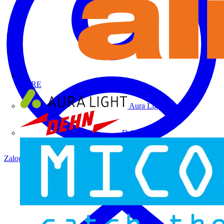
ALRE
Aura Light
Dehn
Zaloguj się
Zarejestruj się