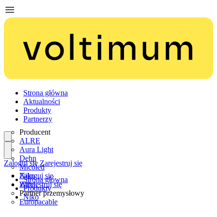
Strona główna
Aktualności
Produkty
Partnerzy
Producent
ALRE
Aura Light
Dehn
Zaloguj się
Zarejestruj się
Micoled
Niko
Zaloguj się
Strona główna
Wiha
Zarejestruj się
Produkty
Partner przemysłowy
Niko
Europacable