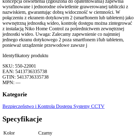
koncepcja oświetlenia (zgłoszona do opatentowania) zapewnia
wyrafinowane i jednorodne oświetlenie grawerowanej tabliczki z
nazwiskiem, gwarantując dobrą widoczność w ciemności. W
połączeniu z ekranem dotykowym 2 (smarftonem lub tabletem) jako
wewnętrzną jednostką wideo, kontrolę dostępu można zintegrować
z instalacją Niko Home Control za pośrednictwem zewnętrznej
jednostki wideo. Uwaga: Zalecamy zapewnienie co najmniej
jednego ekranu dotykowego 2 poza smartfonem i/lub tabletem,
ponieważ urządzenie przewodowe zawsze j
Identyfikatory produktu
SKU: 550-22001
EAN: 5413736335738
GTIN: 5413736335738
MPN: —
Kategorie
Bezpieczeństwo i Kontrola Dostępu
Systemy CCTV
Specyfikacje
Kolor
Czarny