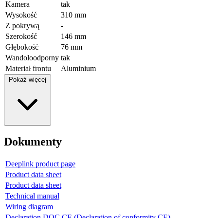
Kamera
tak
Wysokość
310 mm
Z pokrywą
-
Szerokość
146 mm
Głębokość
76 mm
Wandoloodporny
tak
Materiał frontu
Aluminium
Pokaż więcej
Dokumenty
Deeplink product page
Product data sheet
Product data sheet
Technical manual
Wiring diagram
Declaration DOC CE (Declaration of conformity CE)