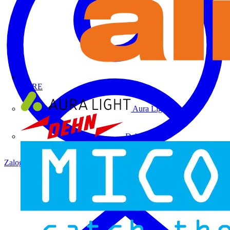
ALRE
Aura Light
Dehn
Zaloguj się
Zarejestruj się