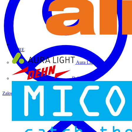
ALRE
Aura Light
Dehn
Zaloguj się
Zarejestruj się