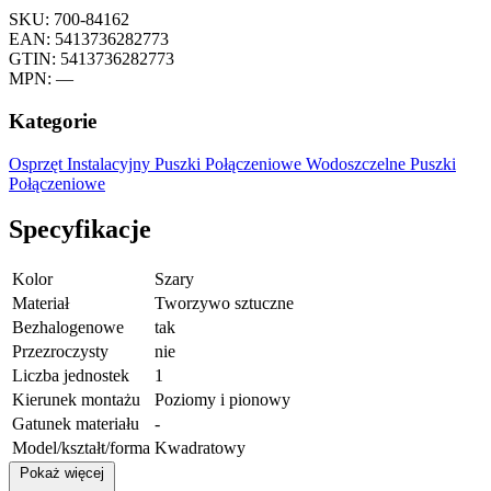
SKU: 700-84162
EAN: 5413736282773
GTIN: 5413736282773
MPN: —
Kategorie
Osprzęt Instalacyjny
Puszki Połączeniowe
Wodoszczelne Puszki
Połączeniowe
Specyfikacje
Kolor
Szary
Materiał
Tworzywo sztuczne
Bezhalogenowe
tak
Przezroczysty
nie
Liczba jednostek
1
Kierunek montażu
Poziomy i pionowy
Gatunek materiału
-
Model/kształt/forma
Kwadratowy
Pokaż więcej