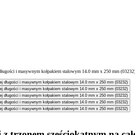
 z trzonem sześciokątnym na cał