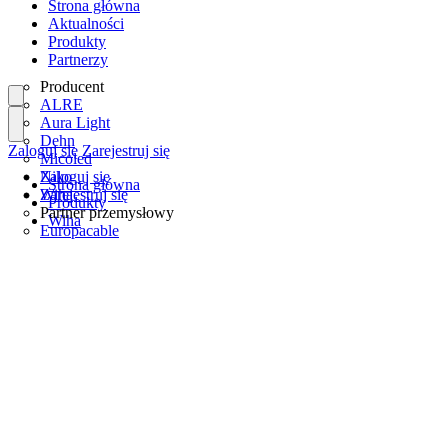
Strona główna
Aktualności
Produkty
Partnerzy
Producent
ALRE
Aura Light
Dehn
Zaloguj się
Zarejestruj się
Micoled
Niko
Zaloguj się
Strona główna
Wiha
Zarejestruj się
Produkty
Partner przemysłowy
Wiha
Europacable