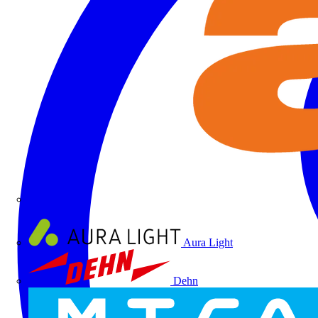
ALRE
Aura Light
Dehn