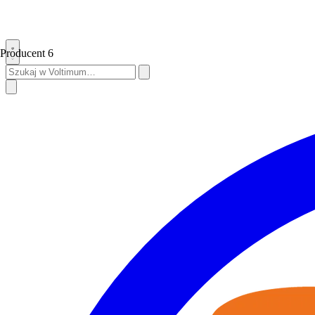
Producent
6