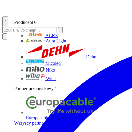
Producent
6
ALRE
Aura Light
Dehn
Micoled
Niko
Wiha
Partner przemysłowy
1
Europacable
Wszyscy partnerzy