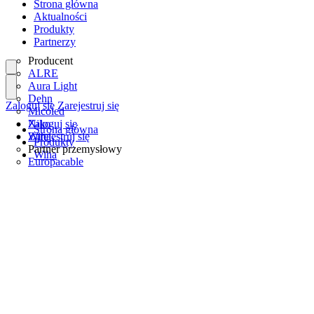
Strona główna
Aktualności
Produkty
Partnerzy
Producent
ALRE
Aura Light
Dehn
Zaloguj się
Zarejestruj się
Micoled
Niko
Zaloguj się
Strona główna
Wiha
Zarejestruj się
Produkty
Partner przemysłowy
Wiha
Europacable