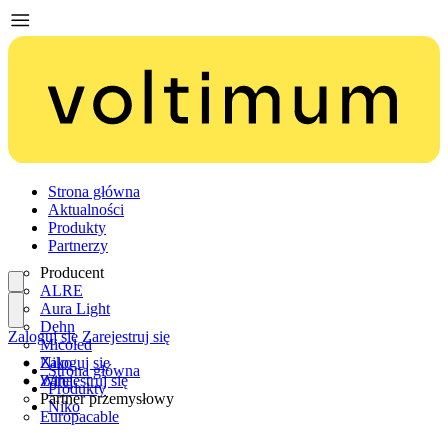
Strona główna
Aktualności
Produkty
Partnerzy
Producent
ALRE
Aura Light
Dehn
Zaloguj się
Zarejestruj się
Micoled
Niko
Zaloguj się
Strona główna
Wiha
Zarejestruj się
Produkty
Partner przemysłowy
Niko
Europacable