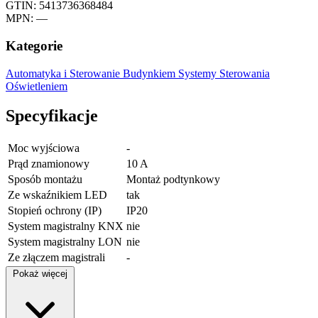
GTIN: 5413736368484
MPN: —
Kategorie
Automatyka i Sterowanie Budynkiem
Systemy Sterowania
Oświetleniem
Specyfikacje
Moc wyjściowa
-
Prąd znamionowy
10 A
Sposób montażu
Montaż podtynkowy
Ze wskaźnikiem LED
tak
Stopień ochrony (IP)
IP20
System magistralny KNX
nie
System magistralny LON
nie
Ze złączem magistrali
-
Pokaż więcej