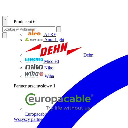
Producent
6
ALRE
Aura Light
Dehn
Micoled
Niko
Wiha
Partner przemysłowy
1
Europacable
Wszyscy partnerzy