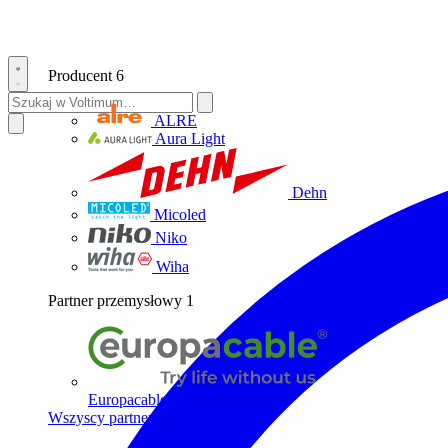
Producent
6
ALRE
Aura Light
Dehn
Micoled
Niko
Wiha
Partner przemysłowy
1
Europacable
Wszyscy partnerzy