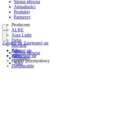
Strona główna
Aktualności
Produkty
Partnerzy
Producent
ALRE
Aura Light
Dehn
Zaloguj się
Zarejestruj się
Micoled
Niko
Zaloguj się
Strona główna
Wiha
Zarejestruj się
Produkty
Partner przemysłowy
Niko
Europacable