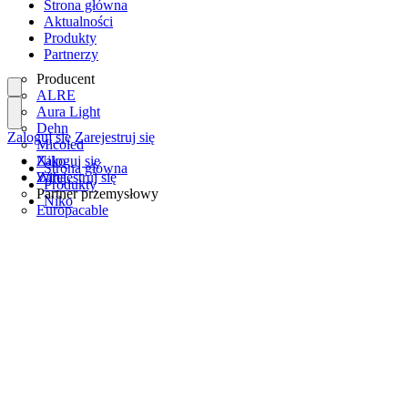
Strona główna
Aktualności
Produkty
Partnerzy
Producent
ALRE
Aura Light
Dehn
Zaloguj się
Zarejestruj się
Micoled
Niko
Zaloguj się
Strona główna
Wiha
Zarejestruj się
Produkty
Partner przemysłowy
Niko
Europacable