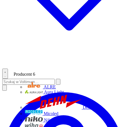
Producent
6
ALRE
Aura Light
Dehn
Micoled
Niko