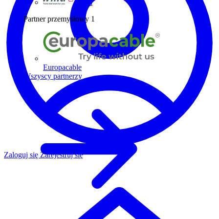
Wiha
Partner przemysłowy
1
Europacable
Wszyscy partnerzy
Zaloguj się
Zarejestruj się