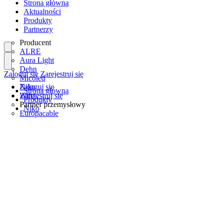
Strona główna
Aktualności
Produkty
Partnerzy
Producent
ALRE
Aura Light
Dehn
Zaloguj się
Zarejestruj się
Micoled
Niko
Zaloguj się
Strona główna
Wiha
Zarejestruj się
Produkty
Partner przemysłowy
Niko
Europacable