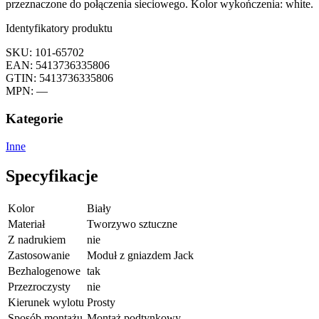
przeznaczone do połączenia sieciowego. Kolor wykończenia: white.
Identyfikatory produktu
SKU: 101-65702
EAN: 5413736335806
GTIN: 5413736335806
MPN: —
Kategorie
Inne
Specyfikacje
Kolor
Biały
Materiał
Tworzywo sztuczne
Z nadrukiem
nie
Zastosowanie
Moduł z gniazdem Jack
Bezhalogenowe
tak
Przezroczysty
nie
Kierunek wylotu
Prosty
Sposób montażu
Montaż podtynkowy