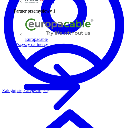
Wiha
Partner przemysłowy
1
Europacable
Wszyscy partnerzy
Zaloguj się
Zarejestruj się