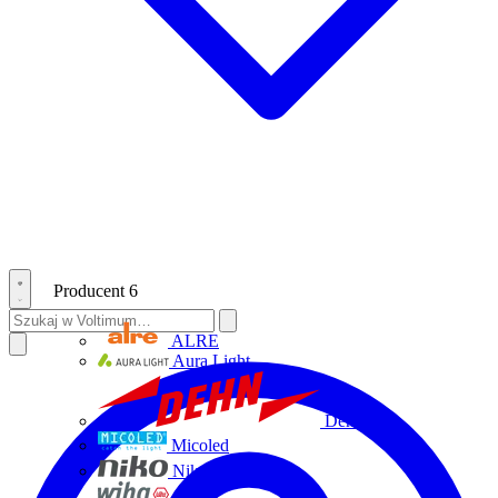
Producent
6
ALRE
Aura Light
Dehn
Micoled
Niko