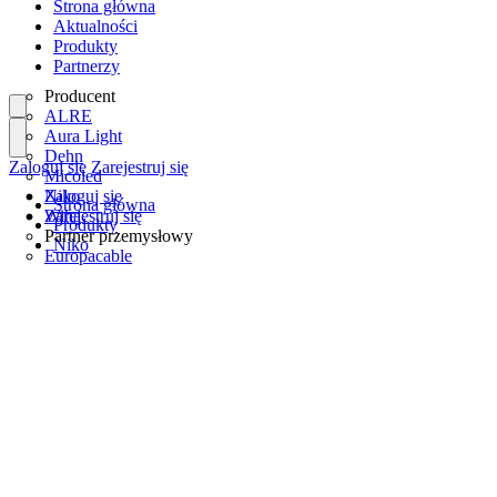
Strona główna
Aktualności
Produkty
Partnerzy
Producent
ALRE
Aura Light
Dehn
Zaloguj się
Zarejestruj się
Micoled
Niko
Zaloguj się
Strona główna
Wiha
Zarejestruj się
Produkty
Partner przemysłowy
Niko
Europacable