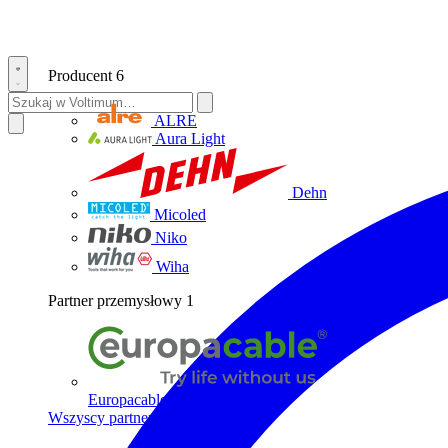
Producent
6
ALRE
Aura Light
Dehn
Micoled
Niko
Wiha
Partner przemysłowy
1
Europacable
Wszyscy partnerzy