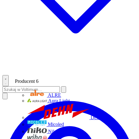
Producent
6
ALRE
Aura Light
Dehn
Micoled
Niko