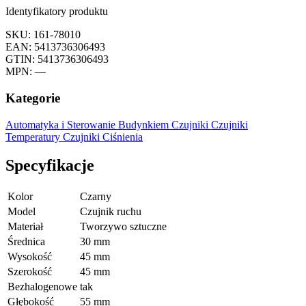
Identyfikatory produktu
SKU: 161-78010
EAN: 5413736306493
GTIN: 5413736306493
MPN: —
Kategorie
Automatyka i Sterowanie Budynkiem
Czujniki
Czujniki
Temperatury
Czujniki Ciśnienia
Specyfikacje
Kolor
Czarny
Model
Czujnik ruchu
Materiał
Tworzywo sztuczne
Średnica
30 mm
Wysokość
45 mm
Szerokość
45 mm
Bezhalogenowe
tak
Głębokość
55 mm