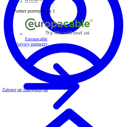
Wiha
Partner przemysłowy
1
Europacable
Wszyscy partnerzy
Zaloguj się
Zarejestruj się