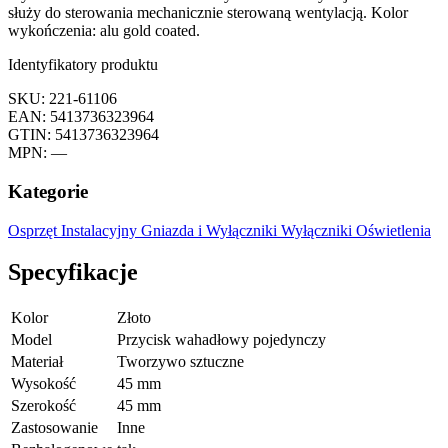
służy do sterowania mechanicznie sterowaną wentylacją. Kolor
wykończenia: alu gold coated.
Identyfikatory produktu
SKU: 221-61106
EAN: 5413736323964
GTIN: 5413736323964
MPN: —
Kategorie
Osprzęt Instalacyjny
Gniazda i Wyłączniki
Wyłączniki Oświetlenia
Specyfikacje
Kolor
Złoto
Model
Przycisk wahadłowy pojedynczy
Materiał
Tworzywo sztuczne
Wysokość
45 mm
Szerokość
45 mm
Zastosowanie
Inne