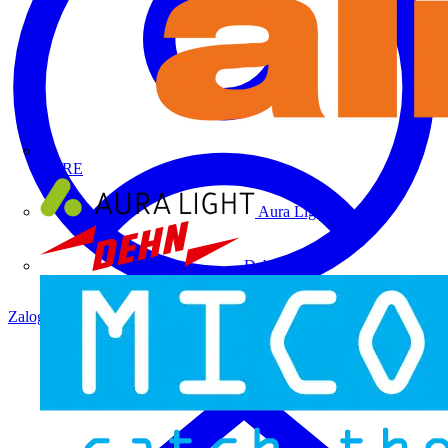
ALRE
Aura Light
Dehn
Zaloguj się
Zarejestruj się