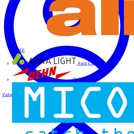
ALRE
Aura Light
Dehn
Zaloguj się
Zarejestruj się