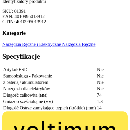
Identyfikatory produktu
SKU: 01391
EAN: 4010995013912
GTIN: 4010995013912
Kategorie
Narzędzia Ręczne i Elektryczne
Narzędzia Ręczne
Specyfikacje
Artykuł ESD
Nie
Samoobsługa - Pakowanie
Nie
z baterią / akumulatorem
Nie
Narzędzia dla elektryków
Nie
Długość całkowita (мм)
74
Gniazdo sześciokątne (мм)
1.3
Długość Ostrze zamykające trzpień (krótkie) (mm)
14