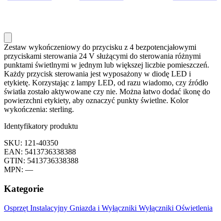
Zestaw wykończeniowy do przycisku z 4 bezpotencjałowymi
przyciskami sterowania 24 V służącymi do sterowania różnymi
punktami świetlnymi w jednym lub większej liczbie pomieszczeń.
Każdy przycisk sterowania jest wyposażony w diodę LED i
etykietę. Korzystając z lampy LED, od razu wiadomo, czy źródło
światła zostało aktywowane czy nie. Można łatwo dodać ikonę do
powierzchni etykiety, aby oznaczyć punkty świetlne. Kolor
wykończenia: sterling.
Identyfikatory produktu
SKU: 121-40350
EAN: 5413736338388
GTIN: 5413736338388
MPN: —
Kategorie
Osprzęt Instalacyjny
Gniazda i Wyłączniki
Wyłączniki Oświetlenia