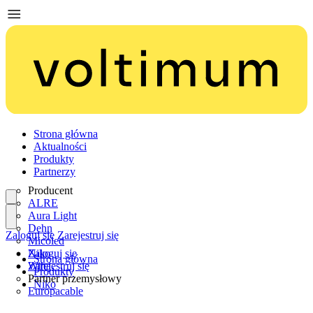
Strona główna
Aktualności
Produkty
Partnerzy
Producent
ALRE
Aura Light
Dehn
Zaloguj się
Zarejestruj się
Micoled
Niko
Zaloguj się
Strona główna
Wiha
Zarejestruj się
Produkty
Partner przemysłowy
Niko
Europacable