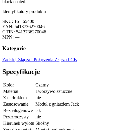
black coated.
Identyfikatory produktu
SKU: 161-65400
EAN: 5413736270046
GTIN: 5413736270046
MPN: —
Kategorie
Zaciski, Złącza i Połączenia
Złącza PCB
Specyfikacje
Kolor
Czarny
Materiał
Tworzywo sztuczne
Z nadrukiem
nie
Zastosowanie
Moduł z gniazdem Jack
Bezhalogenowe
tak
Przezroczysty
nie
Kierunek wylotu
Skośny
Sposób montażu
Montaż podtynkowy