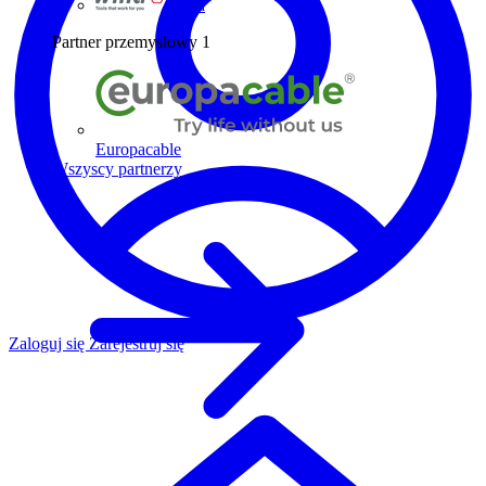
Wiha
Partner przemysłowy
1
Europacable
Wszyscy partnerzy
Zaloguj się
Zarejestruj się