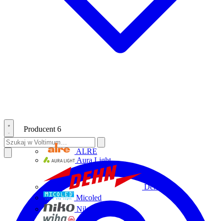
Producent
6
ALRE
Aura Light
Dehn
Micoled
Niko