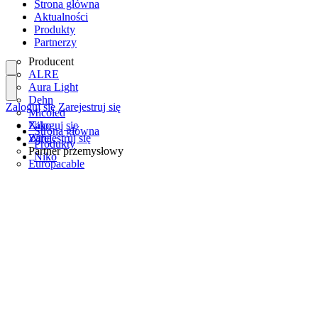
Strona główna
Aktualności
Produkty
Partnerzy
Producent
ALRE
Aura Light
Dehn
Zaloguj się
Zarejestruj się
Micoled
Niko
Zaloguj się
Strona główna
Wiha
Zarejestruj się
Produkty
Partner przemysłowy
Niko
Europacable