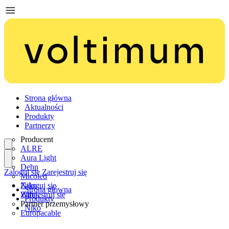
Strona główna
Aktualności
Produkty
Partnerzy
Producent
ALRE
Aura Light
Dehn
Zaloguj się
Zarejestruj się
Micoled
Niko
Zaloguj się
Strona główna
Wiha
Zarejestruj się
Produkty
Partner przemysłowy
Niko
Europacable