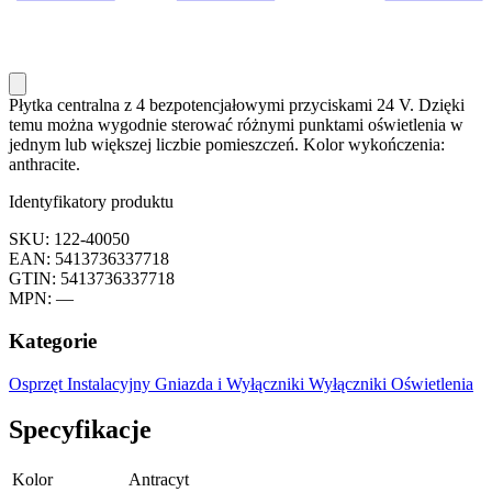
Płytka centralna z 4 bezpotencjałowymi przyciskami 24 V. Dzięki
temu można wygodnie sterować różnymi punktami oświetlenia w
jednym lub większej liczbie pomieszczeń. Kolor wykończenia:
anthracite.
Identyfikatory produktu
SKU: 122-40050
EAN: 5413736337718
GTIN: 5413736337718
MPN: —
Kategorie
Osprzęt Instalacyjny
Gniazda i Wyłączniki
Wyłączniki Oświetlenia
Specyfikacje
Kolor
Antracyt