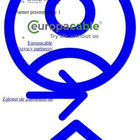
Wiha
Partner przemysłowy
1
Europacable
Wszyscy partnerzy
Zaloguj się
Zarejestruj się