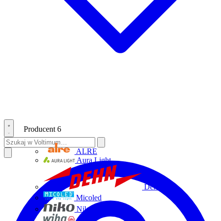
Producent
6
ALRE
Aura Light
Dehn
Micoled
Niko