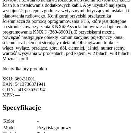
ścian lub instalowania dodatkowych kabli. Aby uzyskać najlepszą
wydajność, postępuj zgodnie z wytycznymi dotyczącymi instalacji i
planowania radiowego. Konfiguruj przyciski przełącznika
ściemniacza za pomocą oprogramowania ETS, które jest dostępne
na stronie stowarzyszenia KNX® Association wraz z adapterem do
programowania KNX® (360-39001). Z przyciskami można
powiązać następujące obiekty komunikacyjne: pojedynczy kanał,
ściemniacz i element sterujący roletami. Obsługiwane funkcje:
włącz, wyłącz, przełącz, góra, dół, ciemniej, jaśniej, numer sceny,
wartość wysyłania w procentach, pod kątem, w 2 bitach, w 8 bitach.
Można skonfi
Identyfikatory produktu
SKU: 360-31001
EAN: 5413736371941
GTIN: 5413736371941
MPN: —
Specyfikacje
Kolor
-
Model
Przycisk grupowy