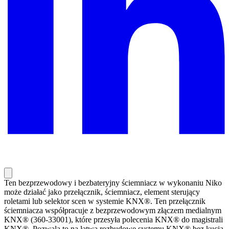
Ten bezprzewodowy i bezbateryjny ściemniacz w wykonaniu Niko
może działać jako przełącznik, ściemniacz, element sterujący
roletami lub selektor scen w systemie KNX®. Ten przełącznik
ściemniacza współpracuje z bezprzewodowym złączem medialnym
KNX® (360-33001), które przesyła polecenia KNX® do magistrali
KNX®. Pozwala to na łatwą rozbudowę systemu KNX® bez kucia