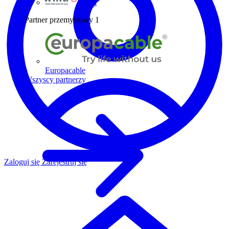
Wiha
Partner przemysłowy
1
Europacable
Wszyscy partnerzy
Zaloguj się
Zarejestruj się