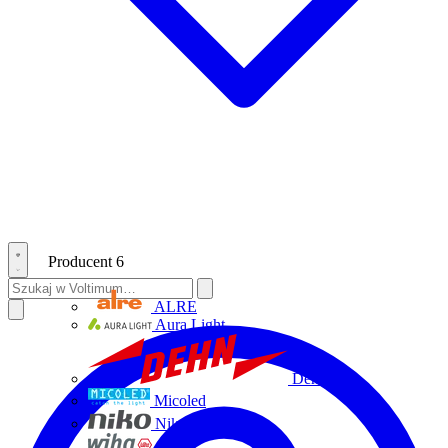
Producent
6
ALRE
Aura Light
Dehn
Micoled
Niko