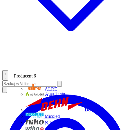
Producent
6
ALRE
Aura Light
Dehn
Micoled
Niko