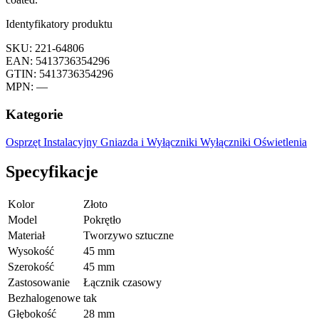
Identyfikatory produktu
SKU: 221-64806
EAN: 5413736354296
GTIN: 5413736354296
MPN: —
Kategorie
Osprzęt Instalacyjny
Gniazda i Wyłączniki
Wyłączniki Oświetlenia
Specyfikacje
Kolor
Złoto
Model
Pokrętło
Materiał
Tworzywo sztuczne
Wysokość
45 mm
Szerokość
45 mm
Zastosowanie
Łącznik czasowy
Bezhalogenowe
tak
Głębokość
28 mm