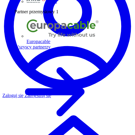
Wiha
Partner przemysłowy
1
Europacable
Wszyscy partnerzy
Zaloguj się
Zarejestruj się