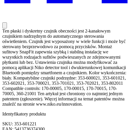
Ten płaski i dyskretny czujnik obecności jest 2-kanałowym
czujnikiem nadrzędnym do automatycznego sterowania
oświetleniem. Czujnik jest wyposażony w wiele funkcji i może być
sterowany bezprzewodowo za pomocą przycisków. Montaż
sufitowy SnapFit zapewnia szybką i stabilną instalację we
wszystkich rodzajach sufitów podwieszanych ze zdejmowanymi
płytkami lub bez. Ustawienia czujnika można modyfikować za
pomocą aplikacji Niko detector tool i dwukierunkowej komunikacji
Bluetooth pomiędzy smartfonem a czujnikiem. Kolor wykończenia:
biały. Kompatybilne czujniki podrzędne: 353-600021, 353-601021,
353-602021, 353-700021, 353-701021, 353-702021, 353-802011
Compatible controls: 170-00005, 170-00015, 170-70015, 170-
70005, 360-21001 Ten artykuł jest chroniony co najmniej jednym
patentem (zgłoszenie). Więcej informacji na temat patentów można
znaleźć na stronie www.niko.eu/innovation.
Identyfikatory produktu
SKU: 353-601221
EAN: 5413736374300