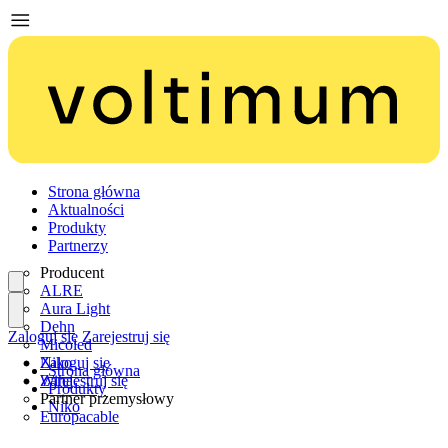
Strona główna
Aktualności
Produkty
Partnerzy
Producent
ALRE
Aura Light
Dehn
Zaloguj się
Zarejestruj się
Micoled
Niko
Zaloguj się
Strona główna
Wiha
Zarejestruj się
Produkty
Partner przemysłowy
Niko
Europacable