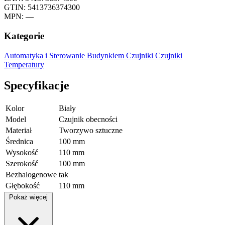
GTIN: 5413736374300
MPN: —
Kategorie
Automatyka i Sterowanie Budynkiem
Czujniki
Czujniki
Temperatury
Specyfikacje
Kolor
Biały
Model
Czujnik obecności
Materiał
Tworzywo sztuczne
Średnica
100 mm
Wysokość
110 mm
Szerokość
100 mm
Bezhalogenowe
tak
Głębokość
110 mm
Pokaż więcej