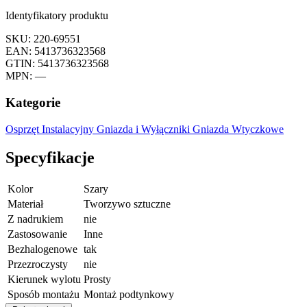
Identyfikatory produktu
SKU: 220-69551
EAN: 5413736323568
GTIN: 5413736323568
MPN: —
Kategorie
Osprzęt Instalacyjny
Gniazda i Wyłączniki
Gniazda Wtyczkowe
Specyfikacje
Kolor
Szary
Materiał
Tworzywo sztuczne
Z nadrukiem
nie
Zastosowanie
Inne
Bezhalogenowe
tak
Przezroczysty
nie
Kierunek wylotu
Prosty
Sposób montażu
Montaż podtynkowy