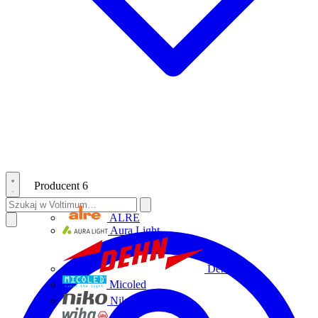
Producent
6
ALRE
Aura Light
Dehn
Micoled
Niko