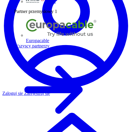
Wiha
Partner przemysłowy
1
Europacable
Wszyscy partnerzy
Zaloguj się
Zarejestruj się