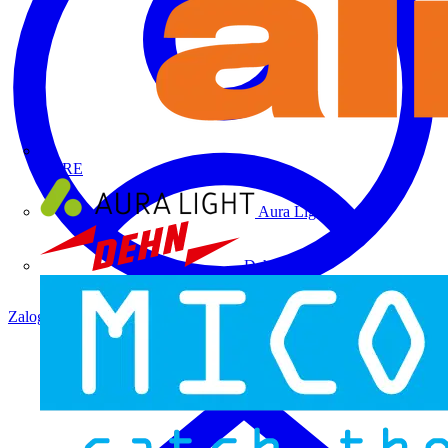
ALRE
Aura Light
Dehn
Zaloguj się
Zarejestruj się