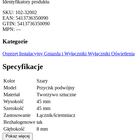
Identyfikatory produktu
SKU: 102-32002
EAN: 5413736350090
GTIN: 5413736350090
MPN: —
Kategorie
Osprzęt Instalacyjny
Gniazda i Wyłączniki
Wyłączniki Oświetlenia
Specyfikacje
Kolor
Szary
Model
Przycisk podwójny
Materiał
Tworzywo sztuczne
Wysokość
45 mm
Szerokość
45 mm
Zastosowanie
Łącznik/ściemniacz
Bezhalogenowe
tak
Głębokość
8 mm
Pokaż więcej