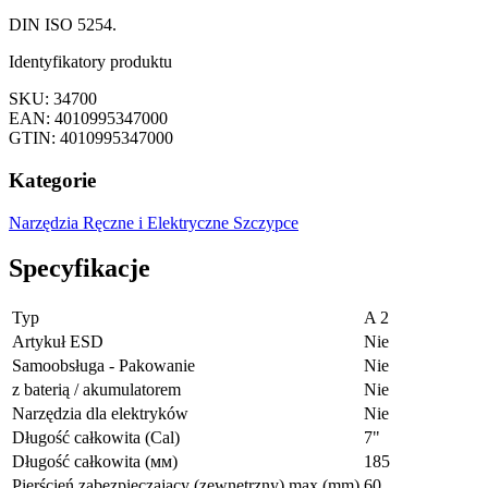
DIN ISO 5254.
Identyfikatory produktu
SKU: 34700
EAN: 4010995347000
GTIN: 4010995347000
Kategorie
Narzędzia Ręczne i Elektryczne
Szczypce
Specyfikacje
Typ
A 2
Artykuł ESD
Nie
Samoobsługa - Pakowanie
Nie
z baterią / akumulatorem
Nie
Narzędzia dla elektryków
Nie
Długość całkowita (Cal)
7"
Długość całkowita (мм)
185
Pierścień zabezpieczający (zewnętrzny) max (mm)
60