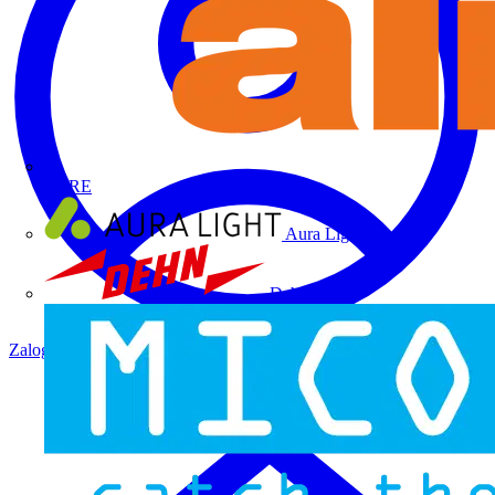
ALRE
Aura Light
Dehn
Zaloguj się
Zarejestruj się